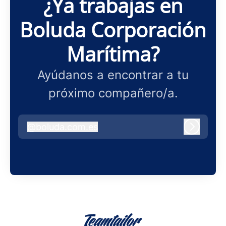
¿Ya trabajas en
Boluda Corporación
Marítima?
Ayúdanos a encontrar a tu
próximo compañero/a.
@
boluda.com.es
boluda.com.es
Iniciar 