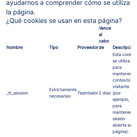
ayudarnos a comprender cómo se utiliza
la página.
¿Qué cookies se usan en esta página?
Vence
al
cabo
Nombre
Tipo
Proveedor
de
Descripción
Esta cookie
se utiliza
para
mantener el
contexto de
visitante
Estrictamente
_tt_session
Teamtailor
2 días
(por
necesarias
ejemplo,
para
mantener tu
sesión
abierta en l
página).