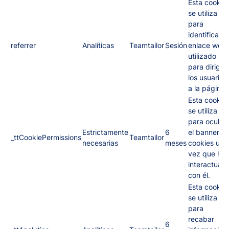
Esta cookie
se utiliza
para
identificar el
referrer
Analíticas
Teamtailor
Sesión
enlace web
utilizado
para dirigir 
los usuarios
a la página.
Esta cookie
se utiliza
para ocultar
Estrictamente
6
el banner d
_ttCookiePermissions
Teamtailor
necesarias
meses
cookies una
vez que has
interactuad
con él.
Esta cookie
se utiliza
para
recabar
6