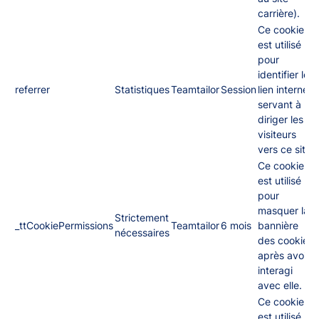
carrière).
Ce cookie
est utilisé
pour
identifier le
referrer
Statistiques
Teamtailor
Session
lien internet
servant à
diriger les
visiteurs
vers ce site.
Ce cookie
est utilisé
pour
masquer la
Strictement
_ttCookiePermissions
Teamtailor
6 mois
bannière
nécessaires
des cookies
après avoir
interagi
avec elle.
Ce cookie
est utilisé