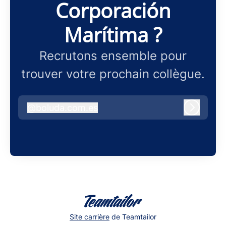
Corporación
Marítima ?
Recrutons ensemble pour
trouver votre prochain collègue.
@
boluda.com.es
boluda.com.es
Connex
Site carrière
de Teamtailor