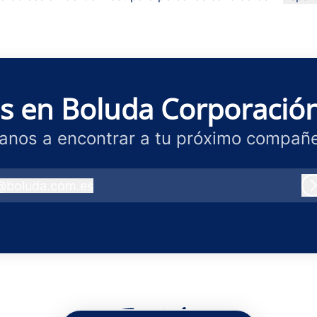
Cambi
as en Boluda Corporació
anos a encontrar a tu próximo compañe
@
boluda.com.es
boluda.com.es