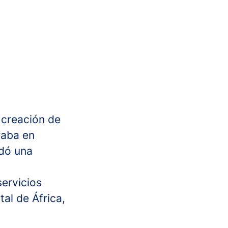
 creación de
raba en
ndó una
ervicios
al de África,