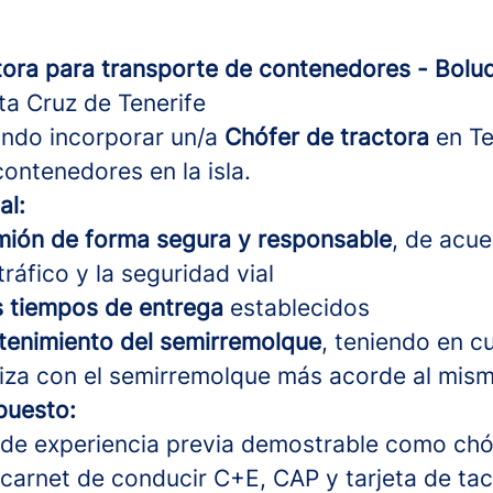
tora para transporte de contenedores - Bolu
a Cruz de Tenerife
ndo incorporar un/a
Chófer de tractora
en Te
contenedores en la isla.
al:
mión de forma segura y responsable
, de acue
ráfico y la seguridad vial
s tiempos de entrega
establecidos
ntenimiento del semirremolque
, teniendo en c
aliza con el semirremolque más acorde al mis
puesto:
de experiencia previa demostrable como chóf
 carnet de conducir C+E, CAP y tarjeta de ta