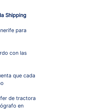
da Shipping
nerife para
rdo con las
uenta que cada
mo
er de tractora
cógrafo en