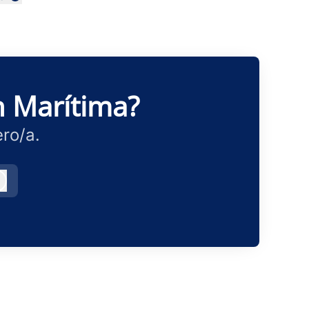
ar idioma
n Marítima?
ro/a.
Iniciar sesión