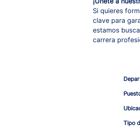
¡Únete a nuest
Si quieres for
clave para gara
estamos buscan
carrera profesi
Depar
Puest
Ubica
Tipo 